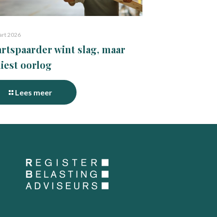
art 2026
rtspaarder wint slag, maar
liest oorlog
Lees meer