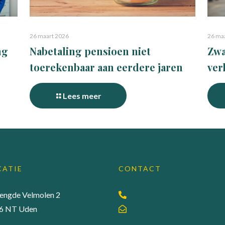
26 maart 2026
26 ma
ng
Nabetaling pensioen niet
Zwa
toerekenbaar aan eerdere jaren
ver
Lees meer
CATIE
CONTACT
lengde Velmolen 2
+31 (0)413 379 436
6 NT Uden
info@accuraadgevers.nl