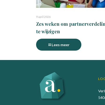
9 april 2026
Zes weken om partnerverdeli
te wijzigen
Lees meer
LO
Ver
540