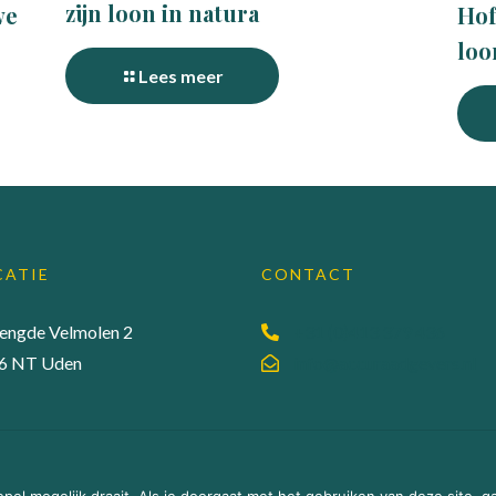
zijn loon in natura
Hof
we
loo
Lees meer
CATIE
CONTACT
lengde Velmolen 2
+31 (0)413 379 436
6 NT Uden
info@accuraadgevers.nl
ene Voorwaarden
| Webdesign:
MEGANMEDIA