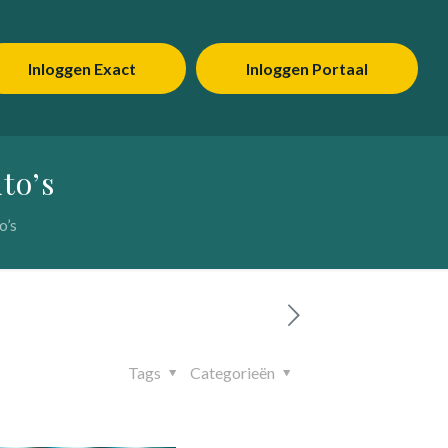
Inloggen Exact
Inloggen Portaal
to’s
o’s
Tags
Categorieën