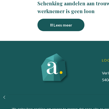
Schenking aandelen aan trou
werknemer is geen loon
Lees meer
LO
Ver
540
© 2022 Accuraadgevers |
Privacy statement
|
Algem