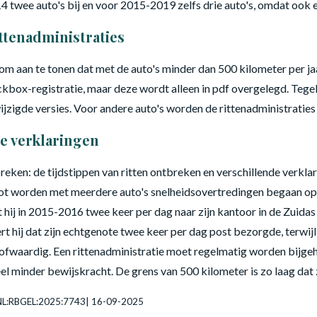
14 twee auto's bij en voor 2015-2019 zelfs drie auto's, omdat ook 
ttenadministraties
 om aan te tonen dat met de auto's minder dan 500 kilometer per ja
kbox-registratie, maar deze wordt alleen in pdf overgelegd. Tegel
ijzigde versies. Voor andere auto's worden de rittenadministratie
e verklaringen
reken: de tijdstippen van ritten ontbreken en verschillende verkla
ot worden met meerdere auto's snelheidsovertredingen begaan op
 hij in 2015-2016 twee keer per dag naar zijn kantoor in de Zuidas 
ij dat zijn echtgenote twee keer per dag post bezorgde, terwijl h
fwaardig. Een rittenadministratie moet regelmatig worden bijge
 minder bewijskracht. De grens van 500 kilometer is zo laag dat z
I:NL:RBGEL:2025:7743| 16-09-2025