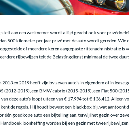
 stelt aan een werknemer wordt altijd geacht ook voor privédoelei
an 500 kilometer per jaar privé met de auto wordt gereden. Wie 
f opgestelde of meerdere keren aangepaste rittenadministratie is
eerdere rijbewijzen telt de Belastingdienst minimaal de twee duurst
n 2013 en 2019 heeft zijn bv zeven auto's in eigendom of in lease
S (2012-2019), een BMW cabrio (2015-2019), een Fiat 500 (2015
n deze auto’s loopt uiteen van € 17.994 tot € 136.412. Alleen voo
n kent de regels. Hij houdt bewust een blackbox bij, wat aantoont d
or één goedkope auto een bijtelling aan, terwijl het gezin over zev
Handboek loonheffing worden bij een gezin met twee rijbewijzen i