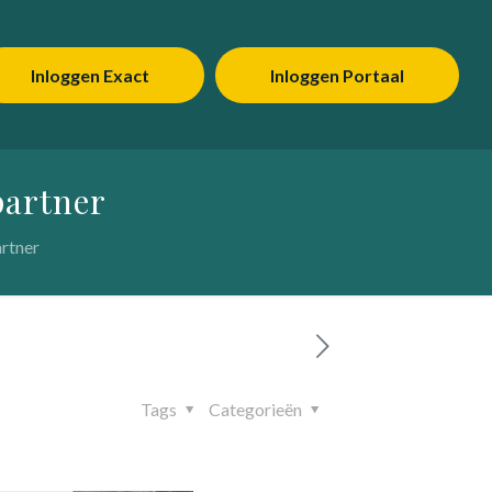
Inloggen Exact
Inloggen Portaal
partner
artner
Tags
Categorieën