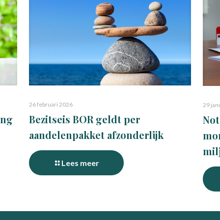
26 februari 2026
29 jan
ing
Bezitseis BOR geldt per
Not
aandelenpakket afzonderlijk
mon
mil
Lees meer