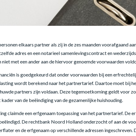
ersonen elkaars partner als zij in de zes maanden voorafgaand aan 
etzelfde adres en een notarieel samenlevingscontract en wederzi
 en niet met een ander aan de hiervoor genoemde voorwaarden vold
Financiën is goedgekeurd dat onder voorwaarden bij een erfrechtel
sting wordt berekend naar het partnertarief. Daartoe moet bij h
uwde partners zijn voldaan. Deze tegemoetkoming geldt voor zove
t kader van de beëindiging van de gezamenlijke huishouding.
ting claimde een erfgenaam toepassing van het partnertarief. De 
as beëindigd. De rechtbank Noord Holland onderzocht of aan de voo
e erflater en de erfgenaam op verschillende adressen ingeschreven. 