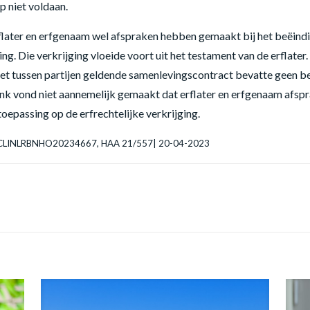
 niet voldaan.
flater en erfgenaam wel afspraken hebben gemaakt bij het beëindi
ing. Die verkrijging vloeide voort uit het testament van de erflater
. Het tussen partijen geldende samenlevingscontract bevatte geen b
nk vond niet aannemelijk gemaakt dat erflater en erfgenaam afsp
 toepassing op de erfrechtelijke verkrijging.
e| ECLINLRBNHO20234667, HAA 21/557| 20-04-2023