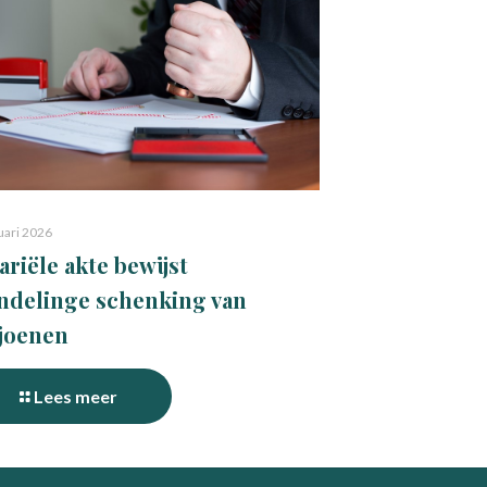
uari 2026
ariële akte bewijst
delinge schenking van
joenen
Lees meer