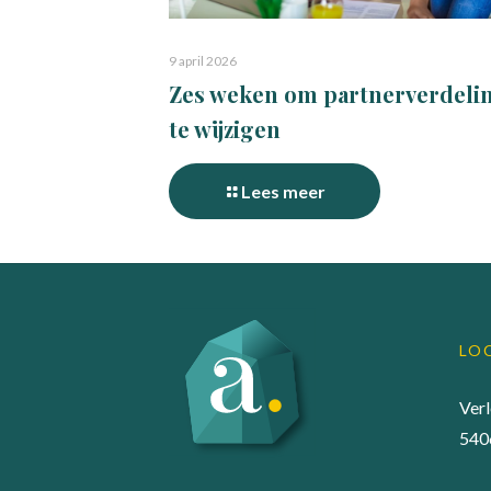
9 april 2026
Zes weken om partnerverdeli
te wijzigen
Lees meer
LO
Ver
540