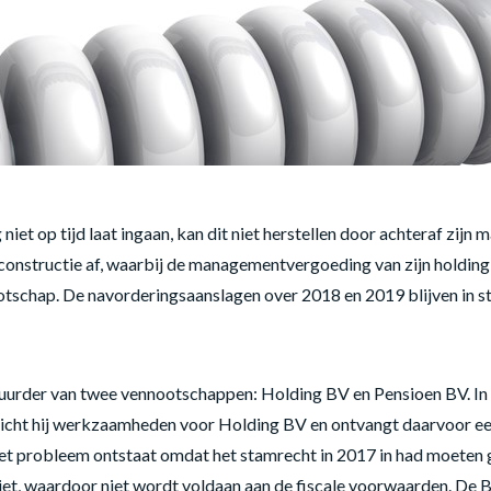
niet op tijd laat ingaan, kan dit niet herstellen door achteraf zi
constructie af, waarbij de managementvergoeding van zijn holdin
tschap. De navorderingsaanslagen over 2018 en 2019 blijven in s
tuurder van twee vennootschappen: Holding BV en Pensioen BV. In 
icht hij werkzaamheden voor Holding BV en ontvangt daarvoor ee
 Het probleem ontstaat omdat het stamrecht in 2017 in had moeten 
et, waardoor niet wordt voldaan aan de fiscale voorwaarden. De Be