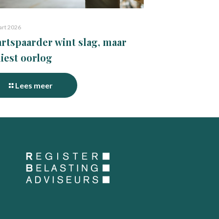
art 2026
rtspaarder wint slag, maar
liest oorlog
Lees meer