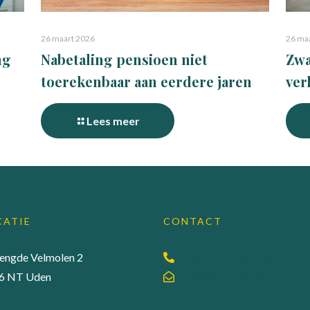
26 maart 2026
26 ma
ng
Nabetaling pensioen niet
Zwa
toerekenbaar aan eerdere jaren
ver
Lees meer
CATIE
CONTACT
lengde Velmolen 2
+31 (0)413 379 436
6 NT Uden
info@accuraadgevers.nl