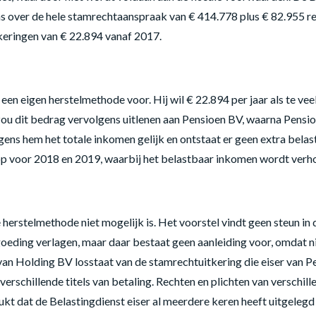
ns over de hele stamrechtaanspraak van € 414.778 plus € 82.955 re
keringen van € 22.894 vanaf 2017.
lt een eigen herstelmethode voor. Hij wil € 22.894 per jaar als te
ou dit bedrag vervolgens uitlenen aan Pensioen BV, waarna Pensio
lgens hem het totale inkomen gelijk en ontstaat er geen extra belas
 op voor 2018 en 2019, waarbij het belastbaar inkomen wordt ver
erstelmethode niet mogelijk is. Het voorstel vindt geen steun in de
ing verlagen, maar daar bestaat geen aanleiding voor, omdat nie
an Holding BV losstaat van de stamrechtuitkering die eiser van 
rschillende titels van betaling. Rechten en plichten van verschil
t dat de Belastingdienst eiser al meerdere keren heeft uitgelegd 