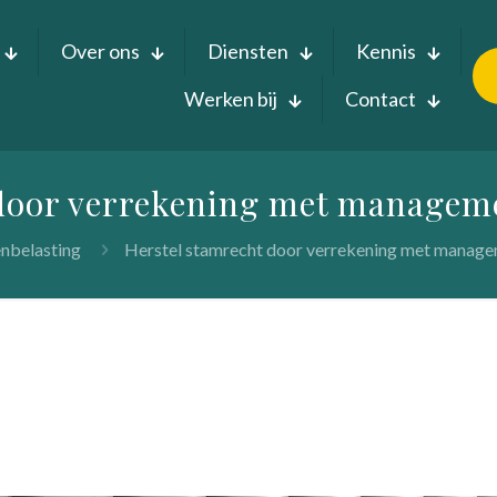
Over ons
Diensten
Kennis
Werken bij
Contact
door verrekening met manageme
nbelasting
Herstel stamrecht door verrekening met managem