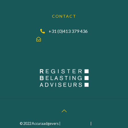
CONTACT
+31 (0)413 379 436
info@accuraadgevers.nl
© 2022 Accuraadgevers |
Privacy statement
|
Algemene