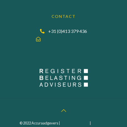
CONTACT
+31 (0)413 379 436
info@accuraadgevers.nl
© 2022 Accuraadgevers |
Privacy statement
|
Algemene