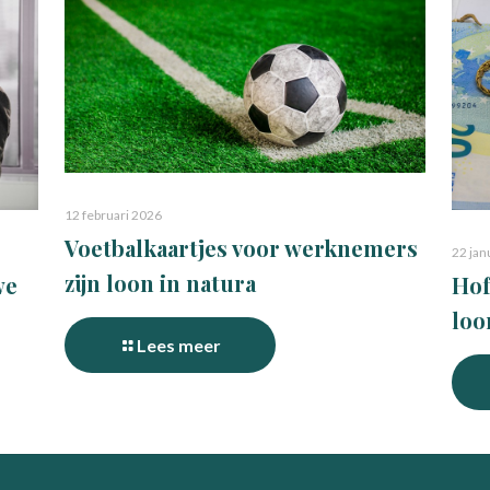
12 februari 2026
Voetbalkaartjes voor werknemers
22 jan
zijn loon in natura
Hof
we
loo
Lees meer