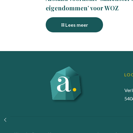
eigendommen’ voor WOZ
Lees meer
LO
Ver
540
© 2022 Accuraadgevers |
Privacy statement
|
Algem