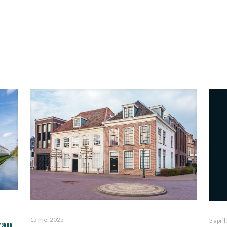
15 mei 2025
3 apri
van