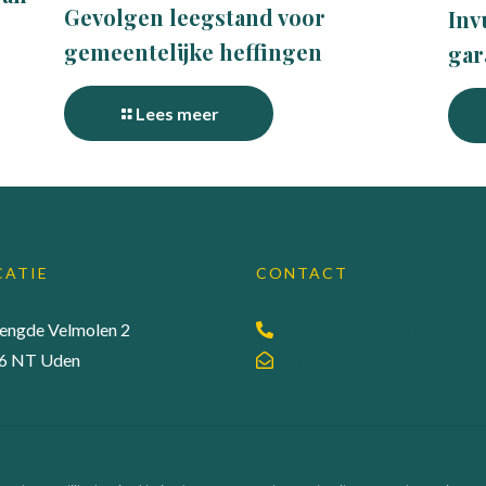
Gevolgen leegstand voor
Inv
gemeentelijke heffingen
gar
Lees meer
CATIE
CONTACT
lengde Velmolen 2
+31 (0)413 379 436
6 NT Uden
info@accuraadgevers.nl
ene Voorwaarden
| Webdesign:
MEGANMEDIA