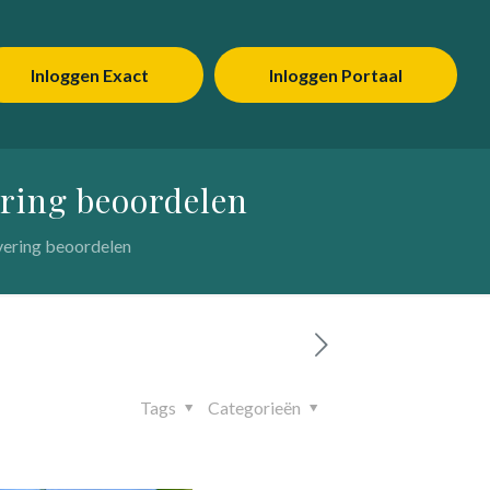
Inloggen Exact
Inloggen Portaal
ering beoordelen
vering beoordelen
Tags
Categorieën