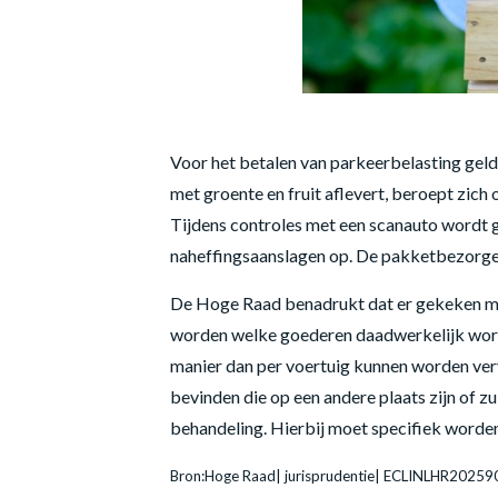
Voor het betalen van parkeerbelasting geldt
met groente en fruit aflevert, beroept zich
Tijdens controles met een scanauto wordt g
naheffingsaanslagen op. De pakketbezorger 
De Hoge Raad benadrukt dat er gekeken moe
worden welke goederen daadwerkelijk worde
manier dan per voertuig kunnen worden vervo
bevinden die op een andere plaats zijn of 
behandeling. Hierbij moet specifiek worde
Bron:Hoge Raad| jurisprudentie| ECLINLHR2025