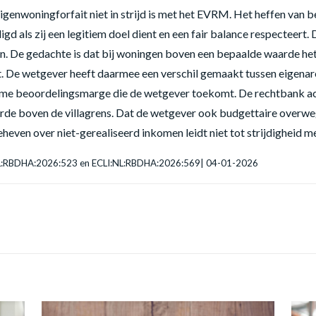
enwoningforfait niet in strijd is met het EVRM. Het heffen van be
gd als zij een legitiem doel dient en een fair balance respecteer
n. De gedachte is dat bij woningen boven een bepaalde waarde he
ct. De wetgever heeft daarmee een verschil gemaakt tussen eigena
ime beoordelingsmarge die de wetgever toekomt. De rechtbank acht
aarde boven de villagrens. Dat de wetgever ook budgettaire overw
even over niet-gerealiseerd inkomen leidt niet tot strijdigheid 
:NL:RBDHA:2026:523 en ECLI:NL:RBDHA:2026:569| 04-01-2026