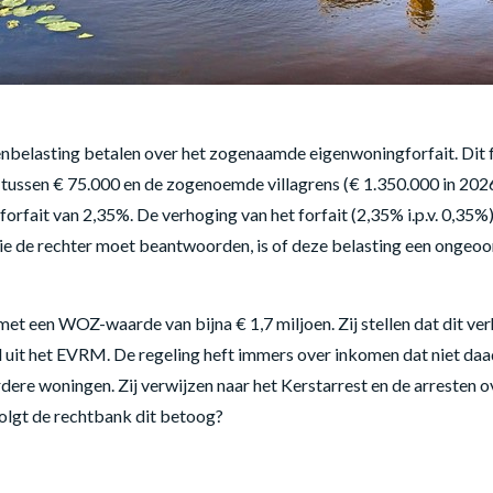
nbelasting betalen over het zogenaamde eigenwoningforfait. Dit
t tussen € 75.000 en de zogenoemde villagrens (€ 1.350.000 in 20
forfait van 2,35%. De verhoging van het forfait (2,35% i.p.v. 0,35%)
 die de rechter moet beantwoorden, is of deze belasting een onge
t een WOZ-waarde van bijna € 1,7 miljoen. Zij stellen dat dit verho
 uit het EVRM. De regeling heft immers over inkomen dat niet da
dere woningen. Zij verwijzen naar het Kerstarrest en de arresten o
Volgt de rechtbank dit betoog?