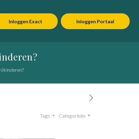
Inloggen Exact
Inloggen Portaal
inderen?
n)kinderen?
Tags
Categorieën