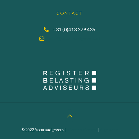
CONTACT
+31 (0)413 379 436
info@accuraadgevers.nl
© 2022 Accuraadgevers |
Privacy statement
|
Algemene
Voorwaarden
| Webdesign:
MEGANMEDIA