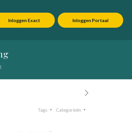
Inloggen Exact
Inloggen Portaal
ing
g
Tags
Categorieën