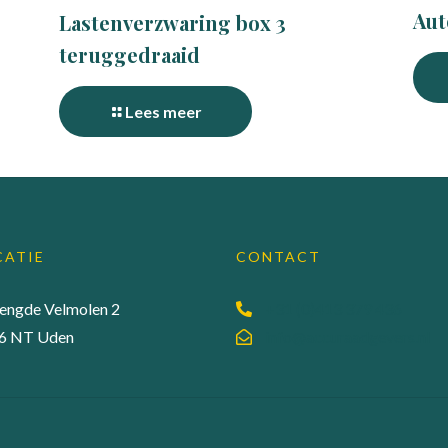
Aut
Lastenverzwaring box 3
teruggedraaid
Lees meer
CATIE
CONTACT
lengde Velmolen 2
+31 (0)413 379 436
6 NT Uden
info@accuraadgevers.nl
ene Voorwaarden
| Webdesign:
MEGANMEDIA