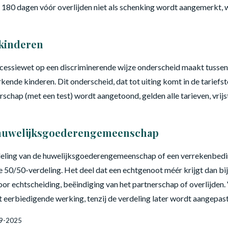
 180 dagen vóór overlijden niet als schenking wordt aangemerkt, w
 kinderen
essiewet op een discriminerende wijze onderscheid maakt tussen 
kende kinderen. Dit onderscheid, dat tot uiting komt in de tariefstel
rschap (met een test) wordt aangetoond, gelden alle tarieven, vrij
n huwelijksgoederengemeenschap
deling van de huwelijksgoederengemeenschap of een verrekenbeding 
ke 50/50-verdeling. Het deel dat een echtgenoot méér krijgt dan bij 
or echtscheiding, beëindiging van het partnerschap of overlijden
 eerbiedigende werking, tenzij de verdeling later wordt aangepast
09-2025