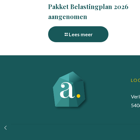
Pakket Belastingplan 2026
aangenomen
Lees meer
LO
Ver
540
© 2022 Accuraadgevers |
Privacy statement
|
Algem