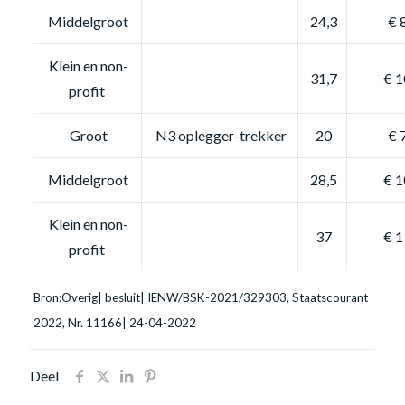
Middelgroot
24,3
€ 
Klein en non-
31,7
€ 1
profit
Groot
N3 oplegger-trekker
20
€ 
Middelgroot
28,5
€ 1
Klein en non-
37
€ 1
profit
Bron:Overig| besluit| IENW/BSK-2021/329303, Staatscourant
2022, Nr. 11166| 24-04-2022
Deel