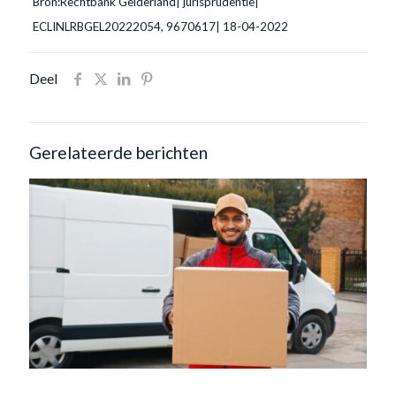
Bron:Rechtbank Gelderland| jurisprudentie|
ECLINLRBGEL20222054, 9670617| 18-04-2022
Deel
Gerelateerde berichten