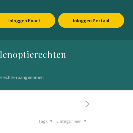
Inloggen Exact
Inloggen Portaal
elenoptierechten
tierechten aangenomen
Tags
Categorieën