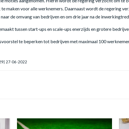
ie moties aangenomen. Hierin wordt de regering verzocht om te 
 te maken voor alle werknemers. Daarnaast wordt de regering ver
aar de omvang van bedrijven en om drie jaar na de inwerkingtredin
maakt tussen start-ups en scale-ups enerzijds en grotere bedrijve
oorstel te beperken tot bedrijven met maximaal 100 werknemers
 929| 27-06-2022