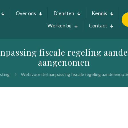
Over ons
Diensten
Kennis
Werken bij
Contact
npassing fiscale regeling aand
aangenomen
sting
Wetsvoorstel aanpassing fiscale regeling aandelenop