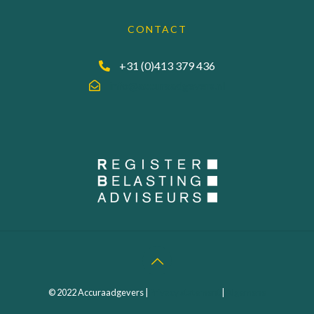
CONTACT
+31 (0)413 379 436
info@accuraadgevers.nl
© 2022 Accuraadgevers |
Privacy statement
|
Algemene
Voorwaarden
| Webdesign:
MEGANMEDIA